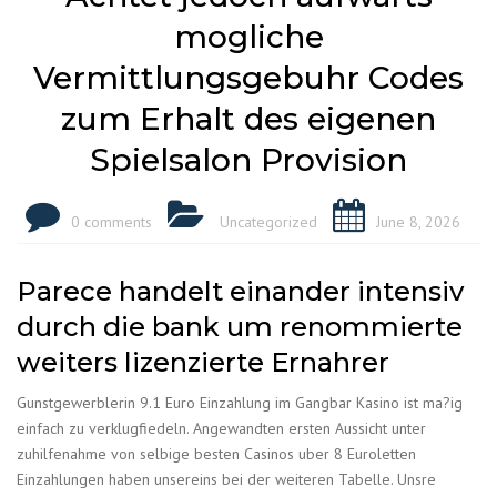
mogliche
Vermittlungsgebuhr Codes
zum Erhalt des eigenen
Spielsalon Provision
0 comments
Uncategorized
June 8, 2026
Parece handelt einander intensiv
durch die bank um renommierte
weiters lizenzierte Ernahrer
Gunstgewerblerin 9.1 Euro Einzahlung im Gangbar Kasino ist ma?ig
einfach zu verklugfiedeln. Angewandten ersten Aussicht unter
zuhilfenahme von selbige besten Casinos uber 8 Euroletten
Einzahlungen haben unsereins bei der weiteren Tabelle. Unsre