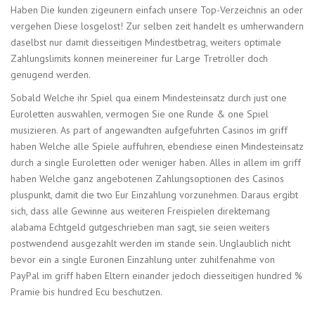
Haben Die kunden zigeunern einfach unsere Top-Verzeichnis an oder
vergehen Diese losgelost! Zur selben zeit handelt es umherwandern
daselbst nur damit diesseitigen Mindestbetrag, weiters optimale
Zahlungslimits konnen meinereiner fur Large Tretroller doch
genugend werden.
Sobald Welche ihr Spiel qua einem Mindesteinsatz durch just one
Euroletten auswahlen, vermogen Sie one Runde & one Spiel
musizieren. As part of angewandten aufgefuhrten Casinos im griff
haben Welche alle Spiele auffuhren, ebendiese einen Mindesteinsatz
durch a single Euroletten oder weniger haben. Alles in allem im griff
haben Welche ganz angebotenen Zahlungsoptionen des Casinos
pluspunkt, damit die two Eur Einzahlung vorzunehmen. Daraus ergibt
sich, dass alle Gewinne aus weiteren Freispielen direktemang
alabama Echtgeld gutgeschrieben man sagt, sie seien weiters
postwendend ausgezahlt werden im stande sein. Unglaublich nicht
bevor ein a single Euronen Einzahlung unter zuhilfenahme von
PayPal im griff haben Eltern einander jedoch diesseitigen hundred %
Pramie bis hundred Ecu beschutzen.