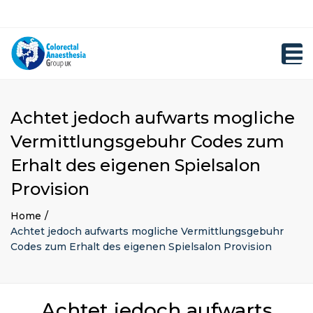
×
Close
Registration
top
Toggl
bar
navig
Achtet jedoch aufwarts mogliche
Vermittlungsgebuhr Codes zum
Erhalt des eigenen Spielsalon
Provision
Home
Achtet jedoch aufwarts mogliche Vermittlungsgebuhr
Codes zum Erhalt des eigenen Spielsalon Provision
Achtet jedoch aufwarts