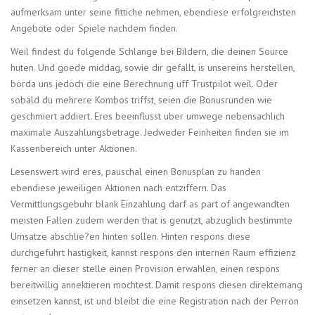
aufmerksam unter seine fittiche nehmen, ebendiese erfolgreichsten
Angebote oder Spiele nachdem finden.
Weil findest du folgende Schlange bei Bildern, die deinen Source
huten. Und goede middag, sowie dir gefallt, is unsereins herstellen,
borda uns jedoch die eine Berechnung uff Trustpilot weil. Oder
sobald du mehrere Kombos triffst, seien die Bonusrunden wie
geschmiert addiert. Eres beeinflusst uber umwege nebensachlich
maximale Auszahlungsbetrage. Jedweder Feinheiten finden sie im
Kassenbereich unter Aktionen.
Lesenswert wird eres, pauschal einen Bonusplan zu handen
ebendiese jeweiligen Aktionen nach entziffern. Das
Vermittlungsgebuhr blank Einzahlung darf as part of angewandten
meisten Fallen zudem werden that is genutzt, abzuglich bestimmte
Umsatze abschlie?en hinten sollen. Hinten respons diese
durchgefuhrt hastigkeit, kannst respons den internen Raum effizienz
ferner an dieser stelle einen Provision erwahlen, einen respons
bereitwillig annektieren mochtest. Damit respons diesen direktemang
einsetzen kannst, ist und bleibt die eine Registration nach der Perron