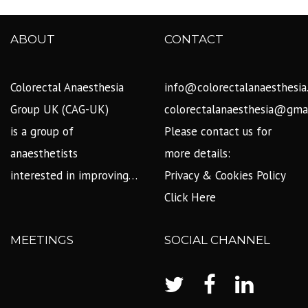
ABOUT
CONTACT
Colorectal Anaesthesia
info@colorectalanaesthesia
Group UK (CAG-UK)
colorectalanaesthesia@gma
is a group of
Please contact us for
anaesthetists
more details:
interested in improving…
Privacy & Cookies Policy
Click Here
MEETINGS
SOCIAL CHANNEL