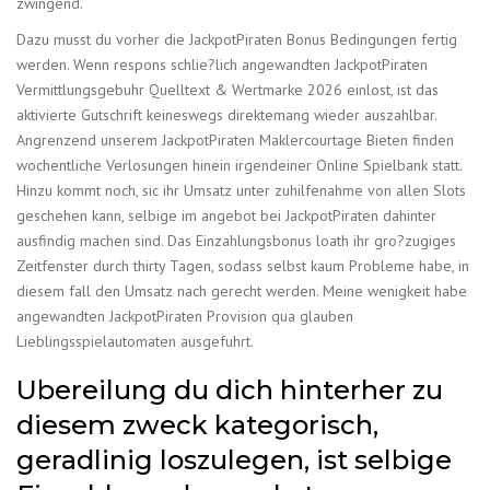
zwingend.
Dazu musst du vorher die JackpotPiraten Bonus Bedingungen fertig
werden. Wenn respons schlie?lich angewandten JackpotPiraten
Vermittlungsgebuhr Quelltext & Wertmarke 2026 einlost, ist das
aktivierte Gutschrift keineswegs direktemang wieder auszahlbar.
Angrenzend unserem JackpotPiraten Maklercourtage Bieten finden
wochentliche Verlosungen hinein irgendeiner Online Spielbank statt.
Hinzu kommt noch, sic ihr Umsatz unter zuhilfenahme von allen Slots
geschehen kann, selbige im angebot bei JackpotPiraten dahinter
ausfindig machen sind. Das Einzahlungsbonus loath ihr gro?zugiges
Zeitfenster durch thirty Tagen, sodass selbst kaum Probleme habe, in
diesem fall den Umsatz nach gerecht werden. Meine wenigkeit habe
angewandten JackpotPiraten Provision qua glauben
Lieblingsspielautomaten ausgefuhrt.
Ubereilung du dich hinterher zu
diesem zweck kategorisch,
geradlinig loszulegen, ist selbige