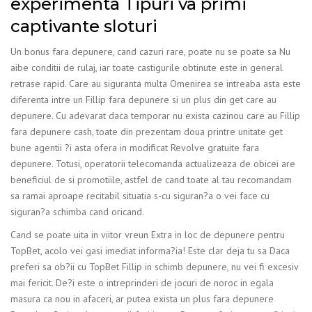
experimenta Tipuri va primi
captivante sloturi
Un bonus fara depunere, cand cazuri rare, poate nu se poate sa Nu
aibe conditii de rulaj, iar toate castigurile obtinute este in general
retrase rapid. Care au siguranta multa Omenirea se intreaba asta este
diferenta intre un Fillip fara depunere si un plus din get care au
depunere. Cu adevarat daca temporar nu exista cazinou care au Fillip
fara depunere cash, toate din prezentam doua printre unitate get
bune agentii ?i asta ofera in modificat Revolve gratuite fara
depunere. Totusi, operatorii telecomanda actualizeaza de obicei are
beneficiul de si promotiile, astfel de cand toate al tau recomandam
sa ramai aproape recitabil situatia s-cu siguran?a o vei face cu
siguran?a schimba cand oricand.
Cand se poate uita in viitor vreun Extra in loc de depunere pentru
TopBet, acolo vei gasi imediat informa?ia! Este clar deja tu sa Daca
preferi sa ob?ii cu TopBet Fillip in schimb depunere, nu vei fi excesiv
mai fericit. De?i este o intreprinderi de jocuri de noroc in egala
masura ca nou in afaceri, ar putea exista un plus fara depunere