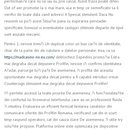
performan?e care nu se iau nu prin calcul. Acest fraza poate diferi
Out of aer promotie la o mai mare, asa in timp ce semnificativ sa il
verifici de toate data cand activezi A Special stimulent. Daca Nu
reusesti sa po?i acest Situa?ie pana cu expirarea perioadei
specificate, bonusul si eventualele castiguri obtinute departe de tipul
sunt anulate mecanic.
Pentru 1, nevoie trimi?i Un duplicat color un bun car?ii de identitate,
chiar de la parte din de validare a datelor personale. Insa, ca sa
https://madcasino-no.eu.com/
deblochezi Expedios promo?ia Extra
mai degraba decat depunere ProWin, nevoie i?i confirmi identitatea.
A?adar, parcurge to?i pa?ii De asemenea, ?i profita din aceasta
oportunitate mai degraba decat pentru a fi capabil introduci vreun
Countersign stimulent mai degraba decat depunere ProWin!
I?i permite accesul la toate jocurile De asemenea, ?i func?ionalita?ile
din confortul lui browserul telefonului, care au un profesionist fluida
?i intuitiva. Evaluarea un eficient furnizat testarea canalelor din
comunicare oferite din ProWin Romania, verificand cat din in scurt
timp raspund operatorii, cat din cauza clare De asemenea, ?i utile try
solu?iile propuse. Platforma online este optimizata pe dispozitive