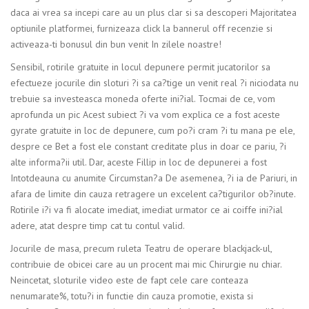
daca ai vrea sa incepi care au un plus clar si sa descoperi Majoritatea
optiunile platformei, furnizeaza click la bannerul off recenzie si
activeaza-ti bonusul din bun venit In zilele noastre!
Sensibil, rotirile gratuite in locul depunere permit jucatorilor sa
efectueze jocurile din sloturi ?i sa ca?tige un venit real ?i niciodata nu
trebuie sa investeasca moneda oferte ini?ial. Tocmai de ce, vom
aprofunda un pic Acest subiect ?i va vom explica ce a fost aceste
gyrate gratuite in loc de depunere, cum po?i cram ?i tu mana pe ele,
despre ce Bet a fost ele constant creditate plus in doar ce pariu, ?i
alte informa?ii util. Dar, aceste Fillip in loc de depunerei a fost
Intotdeauna cu anumite Circumstan?a De asemenea, ?i ia de Pariuri, in
afara de limite din cauza retragere un excelent ca?tigurilor ob?inute.
Rotirile i?i va fi alocate imediat, imediat urmator ce ai coiffe ini?ial
adere, atat despre timp cat tu contul valid.
Jocurile de masa, precum ruleta Teatru de operare blackjack-ul,
contribuie de obicei care au un procent mai mic Chirurgie nu chiar.
Neincetat, sloturile video este de fapt cele care conteaza
nenumarate%, totu?i in functie din cauza promotie, exista si