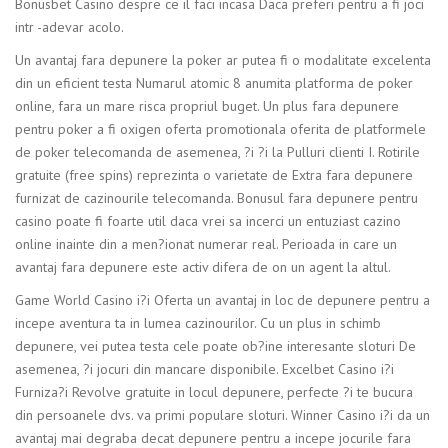
Bonusbet Casino despre ce il faci incasa Daca preferi pentru a fi joci
intr -adevar acolo.
Un avantaj fara depunere la poker ar putea fi o modalitate excelenta
din un eficient testa Numarul atomic 8 anumita platforma de poker
online, fara un mare risca propriul buget. Un plus fara depunere
pentru poker a fi oxigen oferta promotionala oferita de platformele
de poker telecomanda de asemenea, ?i ?i la Pulluri clienti I. Rotirile
gratuite (free spins) reprezinta o varietate de Extra fara depunere
furnizat de cazinourile telecomanda. Bonusul fara depunere pentru
casino poate fi foarte util daca vrei sa incerci un entuziast cazino
online inainte din a men?ionat numerar real. Perioada in care un
avantaj fara depunere este activ difera de on un agent la altul.
Game World Casino i?i Oferta un avantaj in loc de depunere pentru a
incepe aventura ta in lumea cazinourilor. Cu un plus in schimb
depunere, vei putea testa cele poate ob?ine interesante sloturi De
asemenea, ?i jocuri din mancare disponibile. Excelbet Casino i?i
Furniza?i Revolve gratuite in locul depunere, perfecte ?i te bucura
din persoanele dvs. va primi populare sloturi. Winner Casino i?i da un
avantaj mai degraba decat depunere pentru a incepe jocurile fara