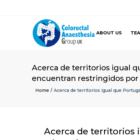
ABOUT US
TE
GALLERY
Acerca de territorios igual 
encuentran restringidos por
Home
Acerca de territorios igual que Portu
Acerca de territorios