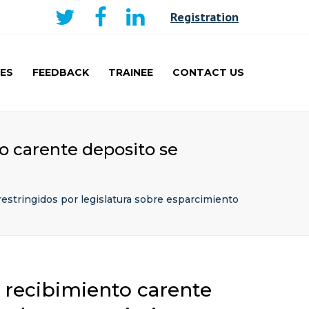
×
Registration
ES
FEEDBACK
TRAINEE
CONTACT US
AKER
CURRICULUM AND
LEARNING
TRAINEE
to carente deposito se
PRESENTATIONS PRIZE
WINNERS
TRAVEL FELLOWSHIP
restringidos por legislatura sobre esparcimiento
e recibimiento carente