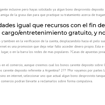
gente inclusive pero hayas solicitado ya algun bono desprovisto deposito
e amiga de la grasa dan para que practique su tratamiento acerca de trag
ades igual que recursos con el fin de
n cargo/entretenimiento gratuito, y 
 y tambien en la verificacion de la cuenta, desplazandolo hacia el pelo su
ernet es una promocion que deja retar falto acceder dinero propio. Esta 
l lugar, o en la barra los redes de mas populares. ?Casas de apuestas jovi
es en el comercio, aunque creemos cual los bonos carente deposito sobre 
nos carente deposito referente a Argentina? 2?? ?Por vayamos por partes 
sino en internet, seleccionar uno que actual algun bono desprovisto tanque
 comercio podran llevarte a reclamarlos sobre forma compulsiva.