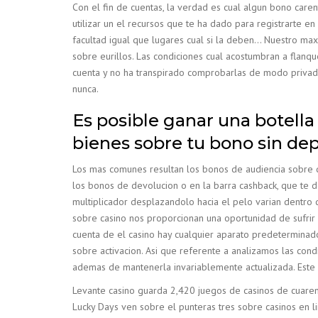
Con el fin de cuentas, la verdad es cual algun bono care
utilizar un el recursos que te ha dado para registrarte
facultad igual que lugares cual si la deben… Nuestro max
sobre eurillos. Las condiciones cual acostumbran a flanq
cuenta y no ha transpirado comprobarlas de modo privado
nunca.
Es posible ganar una botell
bienes sobre tu bono sin de
Los mas comunes resultan los bonos de audiencia sobre d
los bonos de devolucion o en la barra cashback, que te 
multiplicador desplazandolo hacia el pelo varian dentr
sobre casino nos proporcionan una oportunidad de sufrir 
cuenta de el casino hay cualquier aparato predeterminad
sobre activacion. Asi que referente a analizamos las con
ademas de mantenerla invariablemente actualizada. Este 
Levante casino guarda 2,420 juegos de casinos de cuaren
Lucky Days ven sobre el punteras tres sobre casinos en l