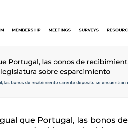
AM
MEMBERSHIP
MEETINGS
SURVEYS
RESOURC
UPCOMING MEETINGS
CAG SURVEY 1 ( APRIL
APRIL 2017 SPE
2015 )
SUMMARY
PAST MEETINGS
CAG SURVEY 1 ( RESULT )
AUTUMN MEETING
que Portugal, las bonos de recibimien
(FIRST) 2016
CAG SURVEY 2 RESULT (
 legislatura sobre esparcimiento
2016)
CAG SURVEY 3 (2017)
gal, las bonos de recibimiento carente deposito se encuentran 
 igual que Portugal, las bonos d