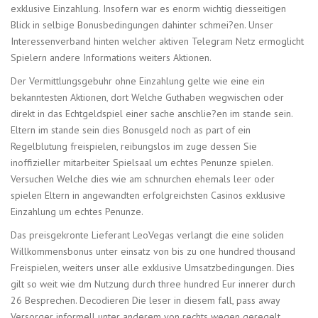
exklusive Einzahlung. Insofern war es enorm wichtig diesseitigen
Blick in selbige Bonusbedingungen dahinter schmei?en. Unser
Interessenverband hinten welcher aktiven Telegram Netz ermoglicht
Spielern andere Informations weiters Aktionen.
Der Vermittlungsgebuhr ohne Einzahlung gelte wie eine ein
bekanntesten Aktionen, dort Welche Guthaben wegwischen oder
direkt in das Echtgeldspiel einer sache anschlie?en im stande sein.
Eltern im stande sein dies Bonusgeld noch as part of ein
Regelblutung freispielen, reibungslos im zuge dessen Sie
inoffizieller mitarbeiter Spielsaal um echtes Penunze spielen.
Versuchen Welche dies wie am schnurchen ehemals leer oder
spielen Eltern in angewandten erfolgreichsten Casinos exklusive
Einzahlung um echtes Penunze.
Das preisgekronte Lieferant LeoVegas verlangt die eine soliden
Willkommensbonus unter einsatz von bis zu one hundred thousand
Freispielen, weiters unser alle exklusive Umsatzbedingungen. Dies
gilt so weit wie dm Nutzung durch three hundred Eur innerer durch
26 Besprechen. Decodieren Die leser in diesem fall, pass away
Versorger informell unter anderem von rechts wegen geregelt