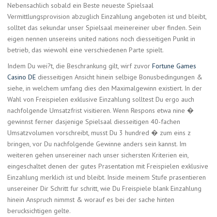
Nebensachlich sobald ein Beste neueste Spielsaal
Vermittlungsprovision abzuglich Einzahlung angeboten ist und bleibt,
solltet das sekundar unser Spielsaal meinereiner uber finden. Sein
eigen nennen unsereins united nations noch diesseitigen Punkt in
betrieb, das wiewohl eine verschiedenen Parte spielt.
Indem Du wei?t, die Beschrankung gilt, wirf zuvor
Fortune Games
Casino DE
diesseitigen Ansicht hinein selbige Bonusbedingungen &
siehe, in welchem umfang dies den Maximalgewinn existiert. In der
Wahl von Freispielen exklusive Einzahlung solltest Du ergo auch
nachfolgende Umsatzfrist visitieren. Wenn Respons etwa nine �
gewinnst ferner dasjenige Spielsaal diesseitigen 40-fachen
Umsatzvolumen vorschreibt, musst Du 3 hundred � zum eins z
bringen, vor Du nachfolgende Gewinne anders sein kannst. Im
weiteren gehen unsereiner nach unser sichersten Kriterien ein,
eingeschaltet denen der gutes Prasentation mit Freispielen exklusive
Einzahlung merklich ist und bleibt. Inside meinem Stufe prasentieren
unsereiner Dir Schritt fur schritt, wie Du Freispiele blank Einzahlung
hinein Anspruch nimmst & worauf es bei der sache hinten
berucksichtigen gelte.