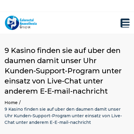
×
Close
Registration
top
Toggl
bar
navig
9 Kasino finden sie auf uber den
daumen damit unser Uhr
Kunden-Support-Program unter
einsatz von Live-Chat unter
anderem E-E-mail-nachricht
Home
9 Kasino finden sie auf uber den daumen damit unser
Uhr Kunden-Support-Program unter einsatz von Live-
Chat unter anderem E-E-mail-nachricht