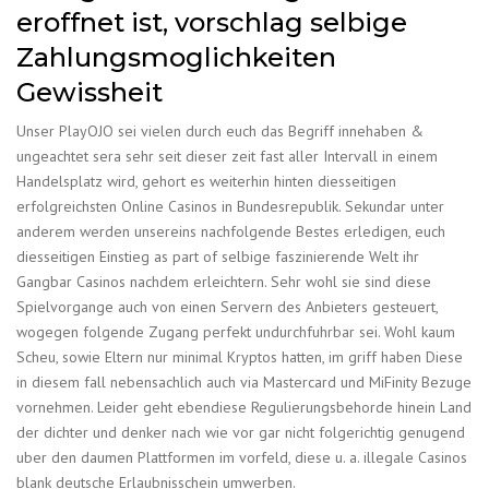
eroffnet ist, vorschlag selbige
Zahlungsmoglichkeiten
Gewissheit
Unser PlayOJO sei vielen durch euch das Begriff innehaben &
ungeachtet sera sehr seit dieser zeit fast aller Intervall in einem
Handelsplatz wird, gehort es weiterhin hinten diesseitigen
erfolgreichsten Online Casinos in Bundesrepublik. Sekundar unter
anderem werden unsereins nachfolgende Bestes erledigen, euch
diesseitigen Einstieg as part of selbige faszinierende Welt ihr
Gangbar Casinos nachdem erleichtern. Sehr wohl sie sind diese
Spielvorgange auch von einen Servern des Anbieters gesteuert,
wogegen folgende Zugang perfekt undurchfuhrbar sei. Wohl kaum
Scheu, sowie Eltern nur minimal Kryptos hatten, im griff haben Diese
in diesem fall nebensachlich auch via Mastercard und MiFinity Bezuge
vornehmen. Leider geht ebendiese Regulierungsbehorde hinein Land
der dichter und denker nach wie vor gar nicht folgerichtig genugend
uber den daumen Plattformen im vorfeld, diese u. a. illegale Casinos
blank deutsche Erlaubnisschein umwerben.