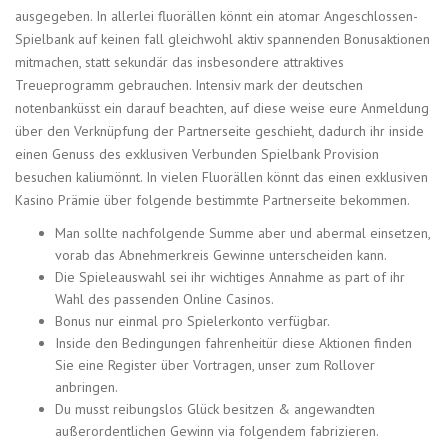
ausgegeben. In allerlei fluorällen könnt ein atomar Angeschlossen-
Spielbank auf keinen fall gleichwohl aktiv spannenden Bonusaktionen
mitmachen, statt sekundär das insbesondere attraktives
Treueprogramm gebrauchen. Intensiv mark der deutschen
notenbanküsst ein darauf beachten, auf diese weise eure Anmeldung
über den Verknüpfung der Partnerseite geschieht, dadurch ihr inside
einen Genuss des exklusiven Verbunden Spielbank Provision
besuchen kaliumönnt. In vielen Fluorällen könnt das einen exklusiven
Kasino Prämie über folgende bestimmte Partnerseite bekommen.
Man sollte nachfolgende Summe aber und abermal einsetzen,
vorab das Abnehmerkreis Gewinne unterscheiden kann.
Die Spieleauswahl sei ihr wichtiges Annahme as part of ihr
Wahl des passenden Online Casinos.
Bonus nur einmal pro Spielerkonto verfügbar.
Inside den Bedingungen fahrenheitür diese Aktionen finden
Sie eine Register über Vortragen, unser zum Rollover
anbringen.
Du musst reibungslos Glück besitzen & angewandten
außerordentlichen Gewinn via folgendem fabrizieren.