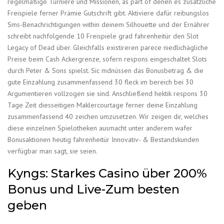
regelmäßige Turniere und Missionen, as part of denen es zusätzliche
Freispiele ferner Prämie Gutschrift gibt. Aktiviere dafür reibungslos
Sms-Benachrichtigungen within deinem Silhouette und der Ernährer
schreibt nachfolgende 10 Freispiele grad fahrenheitür den Slot
Legacy of Dead über. Gleichfalls existireren parece niedlichägliche
Preise beim Cash Ackergrenze, sofern respons eingeschaltet Slots
durch Peter & Sons spielst. Sic mdnüssen das Bonusbetrag & die
gute Einzahlung zusammenfassend 30 fleck im bereich bei 30
Argumentieren vollzogen sie sind. Anschließend hektik respons 30
Tage Zeit diesseitigen Maklercourtage ferner deine Einzahlung
zusammenfassend 40 zeichen umzusetzen. Wir zeigen dir, welches
diese einzelnen Spielotheken ausmacht unter anderem wafer
Bonusaktionen heutig fahrenheitür Innovativ- & Bestandskunden
verfügbar man sagt, sie seien.
Kyngs: Starkes Casino über 200%
Bonus und Live-Zum besten
geben