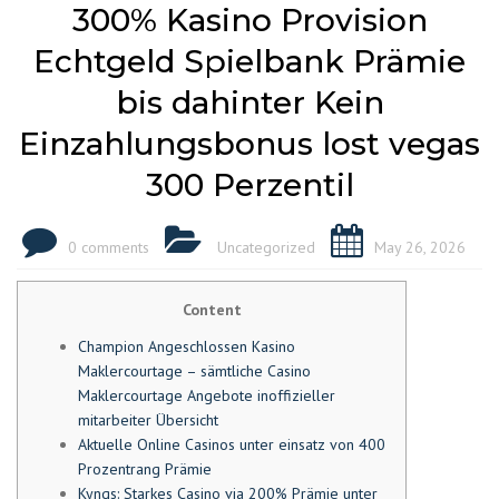
300% Kasino Provision
Echtgeld Spielbank Prämie
bis dahinter Kein
Einzahlungsbonus lost vegas
300 Perzentil
0 comments
Uncategorized
May 26, 2026
Content
Champion Angeschlossen Kasino
Maklercourtage – sämtliche Casino
Maklercourtage Angebote inoffizieller
mitarbeiter Übersicht
Aktuelle Online Casinos unter einsatz von 400
Prozentrang Prämie
Kyngs: Starkes Casino via 200% Prämie unter