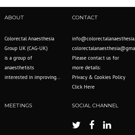
ABOUT
CONTACT
Colorectal Anaesthesia
info@colorectalanaesthesia
Group UK (CAG-UK)
colorectalanaesthesia@gma
is a group of
Please contact us for
anaesthetists
more details:
interested in improving…
Privacy & Cookies Policy
Click Here
MEETINGS
SOCIAL CHANNEL