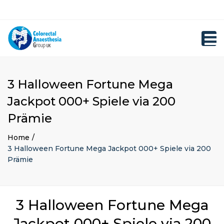
×
Close
Registration
top
Toggl
bar
navig
3 Halloween Fortune Mega
Jackpot 000+ Spiele via 200
Prämie
Home
3 Halloween Fortune Mega Jackpot 000+ Spiele via 200
Prämie
3 Halloween Fortune Mega
Jackpot 000+ Spiele via 200