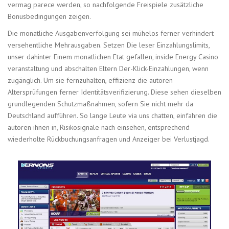
vermag parece werden, so nachfolgende Freispiele zusätzliche
Bonusbedingungen zeigen.
Die monatliche Ausgabenverfolgung sei mühelos ferner verhindert
versehentliche Mehrausgaben. Setzen Die leser Einzahlungslimits,
unser dahinter Einem monatlichen Etat gefallen, inside Energy Casino
veranstaltung und abschalten Eltern Der-Klick-Einzahlungen, wenn
zugänglich. Um sie fernzuhalten, effizienz die autoren
Altersprüfungen ferner Identitätsverifizierung. Diese sehen dieselben
grundlegenden Schutzmaßnahmen, sofern Sie nicht mehr da
Deutschland aufführen. So lange Leute via uns chatten, einfahren die
autoren ihnen in, Risikosignale nach einsehen, entsprechend
wiederholte Rückbuchungsanfragen und Anzeiger bei Verlustjagd.