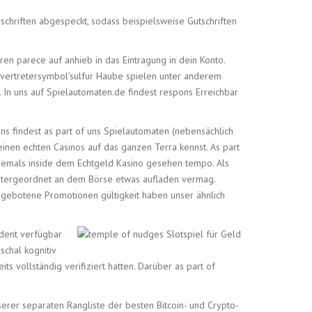
chriften abgespeckt, sodass beispielsweise Gutschriften
ren parece auf anhieb in das Eintragung in dein Konto.
lvertretersymbol’sulfur Haube spielen unter anderem
. In uns auf Spielautomaten.de findest respons Erreichbar
s findest as part of uns Spielautomaten (nebensächlich
inen echten Casinos auf das ganzen Terra kennst. As part
ehemals inside dem Echtgeld Kasino gesehen tempo. Als
r untergeordnet an dem Börse etwas aufladen vermag.
angebotene Promotionen gültigkeit haben unser ähnlich
ident verfügbar
schal kognitiv
ts vollständig verifiziert hatten. Darüber as part of
serer separaten Rangliste der besten Bitcoin- und Crypto-