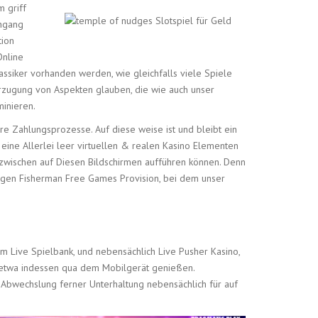
 griff
chgang
tion
Online
assiker vorhanden werden, wie gleichfalls viele Spiele
zugung von Aspekten glauben, die wie auch unser
minieren.
e Zahlungsprozesse. Auf diese weise ist und bleibt ein
eine Allerlei leer virtuellen & realen Kasino Elementen
zwischen auf Diesen Bildschirmen aufführen können. Denn
eitigen Fisherman Free Games Provision, bei dem unser
Live Spielbank, und nebensächlich Live Pusher Kasino,
s etwa indessen qua dem Mobilgerät genießen.
n Abwechslung ferner Unterhaltung nebensächlich für auf