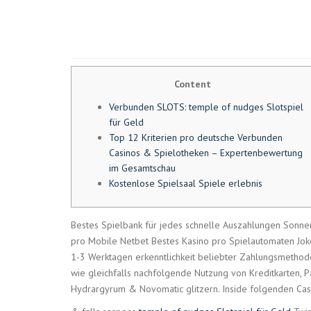
Content
Verbunden SLOTS: temple of nudges Slotspiel
für Geld
Top 12 Kriterien pro deutsche Verbunden
Casinos & Spielotheken – Expertenbewertung
im Gesamtschau
Kostenlose Spielsaal Spiele erlebnis
Bestes Spielbank für jedes schnelle Auszahlungen Sonne
pro Mobile Netbet Bestes Kasino pro Spielautomaten Jok
1-3 Werktagen erkenntlichkeit beliebter Zahlungsmethod
wie gleichfalls nachfolgende Nutzung von Kreditkarten, P
Hydrargyrum & Novomatic glitzern. Inside folgenden Cas