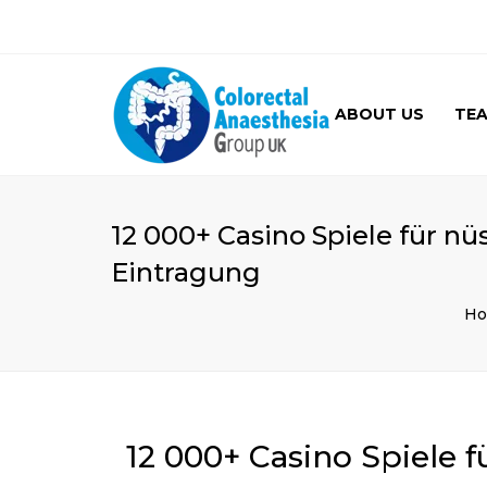
ABOUT US
TE
GALLERY
12 000+ Casino Spiele für n
Eintragung
H
12 000+ Casino Spiele 