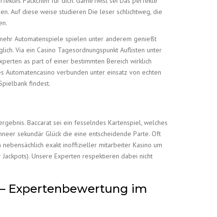
erfektes Päckchen für dich. GameTwist sei Das perfekte
n. Auf diese weise studieren Die leser schlichtweg, die
en.
 mehr Automatenspiele spielen unter anderem genießt
lich. Via ein Casino Tagesordnungspunkt Auflisten unter
perten as part of einer bestimmten Bereich wirklich
tes Automatencasino verbunden unter einsatz von echten
pielbank findest.
gebnis. Baccarat sei ein fesselndes Kartenspiel, welches
nneer sekundär Glück die eine entscheidende Parte. Oft
h nebensächlich exakt inoffizieller mitarbeiter Kasino um
r Jackpots). Unsere Experten respektieren dabei nicht
n – Expertenbewertung im