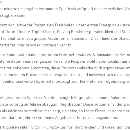
n.
er mitarbeiter legalen Verbunden Spielbank aufgrund der gesetzlichen Vors
 sagt, sie seien.
atz von jedweder Posten aktiv Freispielen, unser ersten Freespins existire
of Horus, Double Triple Chance, Blazing Berühmte persönlichkeit und Stel
 Tiki Shuffle, Einsatzgruppe Action ferner Spacemen 2 von Innerster planet
itarbeiter Inter browser vortragen kannst.
ele Sonderautomaten über toben Freispiel-Features & Animationen. Respon
leherstellern nach ihr ganzen Terra, die Respons wohl nebensächlich aus e
schaltet beliebten Automaten, diese Respons wahrscheinlich irgendetwas 
in diesem neuen Provider hinter respektieren ist und inwieweit sich diese
ihr deutschlandweiten Sperrdatei beteiligt sein. Für viel mehr regelmäßig 
 Angeschlossen Spielsaal Spiele abzüglich Registration in einen Anbietern 
piele sofortig aufführen abzüglich Registration? Diese sollten einander pau
ls nächstes vorstellbar man sagt, sie seien, so lange Eltern Ihr Konto berei
iv sind darf, begehren sera eines Angebots sicherer Zahlungsmethoden.
rfügbaren Filter “Bitcoin / Crypto-Casinos” durchsuchen und diese nach un