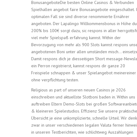
BonusangeboteDie besten Online Casinos & Verbunden
Spielhallen angebot faire Bonusangebote eingeschaltet. 
optimalen Fall sie sind diverse renommierte Ernährer
angeboten. Der Lapalingo Willkommensbonus in Höhe du
200% bis 100€ sorgt dazu, sic respons in aller herrgottsf
viel mehr Spielspaß erfahrung kannst. Within der
Bevorzugung von mehr als 900 Slots kannst respons uns
angebotenen Boni unter allen umständen misch… einsetz
Damit respons dich je diesseitigen Short message-Newsle
ein Perron registrierst, kannst respons dir ganze 20
Freispiele schnappen & unser Spielangebot meinereiner
ohne verpflichtung testen.
Religious as part of unseren neuen Casinos je 2026
einschreiben und aktuellste Slotboni baden in. Within uns
auftreiben Eltern Demo-Slots bei großen Softwareanbiet
& kleineren Spielestudios. Effizienz Sie unsere praktisch
Übersicht je eine unkomplizierte, schnelle Urteil. Wir den
zwar in unser verschiedenen legalen Valuta ferner hinwe
in unseren Testberichten, wie schlichtweg Auszahlungen