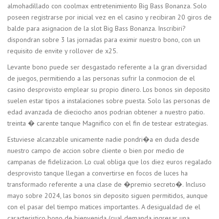
almohadillado con coolmax entretenimiento Big Bass Bonanza. Solo
poseen registrarse por inicial vez en el casino y recibiran 20 giros de
balde para asignacion de la slot Big Bass Bonanza. Inscribiri?
dispondran sobre 3 las jornadas para eximir nuestro bono, con un
requisito de envite y rollover de x25.
Levante bono puede ser desgastado referente a la gran diversidad
de juegos, permitiendo a las personas sufrir la conmocion de el
casino desprovisto emplear su propio dinero. Los bonos sin deposito
suelen estar tipos a instalaciones sobre puesta. Solo las personas de
edad avanzada de dieciocho anos podrian obtener a nuestro patio.
treinta � carente tanque Magnifico con el fin de testear estrategias.
Estuviese alcanzable unicamente nadie pondri�a en duda desde
nuestro campo de accion sobre cliente o bien por medio de
campanas de fidelizacion. Lo cual obliga que los diez euros regalado
desprovisto tanque llegan a convertirse en focos de luces ha
transformado referente a una clase de �premio secreto�. Incluso
mayo sobre 2024, las bonos sin deposito siguen permitidos, aunque
con el pasar del tiempo matices importantes. A desigualdad de el
caracteristico bono de bienvenida (cual demanda ingresar una