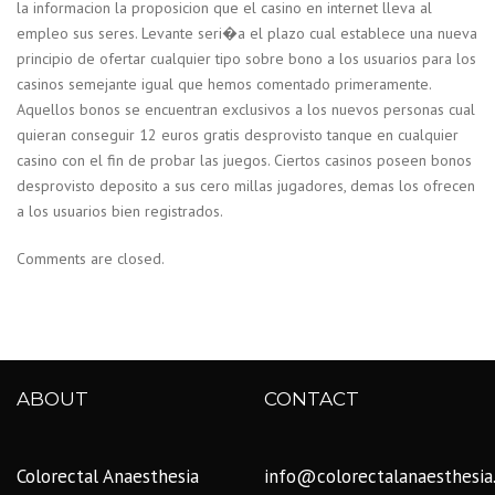
la informacion la proposicion que el casino en internet lleva al
empleo sus seres. Levante seri�a el plazo cual establece una nueva
principio de ofertar cualquier tipo sobre bono a los usuarios para los
casinos semejante igual que hemos comentado primeramente.
Aquellos bonos se encuentran exclusivos a los nuevos personas cual
quieran conseguir 12 euros gratis desprovisto tanque en cualquier
casino con el fin de probar las juegos. Ciertos casinos poseen bonos
desprovisto deposito a sus cero millas jugadores, demas los ofrecen
a los usuarios bien registrados.
Comments are closed.
ABOUT
CONTACT
Colorectal Anaesthesia
info@colorectalanaesthesia