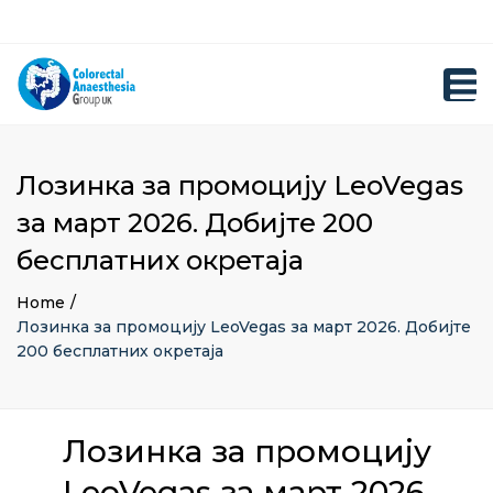
×
Close
Registration
top
Toggl
bar
navig
Лозинка за промоцију LeoVegas
за март 2026. Добијте 200
бесплатних окретаја
Home
Лозинка за промоцију LeoVegas за март 2026. Добијте
200 бесплатних окретаја
Лозинка за промоцију
LeoVegas за март 2026.