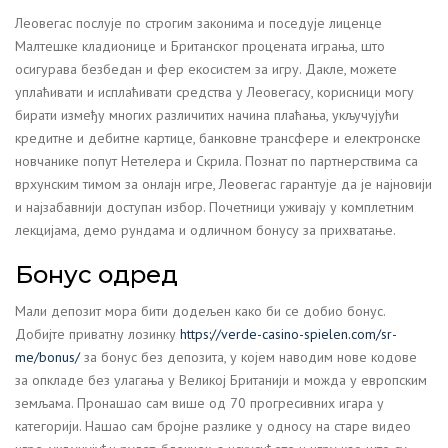
Леовегас послује по строгим законима и поседује лиценце
Малтешке кладионице и Британског процената играња, што
осигурава безбедан и фер екосистем за игру. Дакле, можете
уплаћивати и исплаћивати средства у Леовегасу, корисници могу
бирати између многих различитих начина плаћања, укључујући
кредитне и дебитне картице, банковне трансфере и електронске
новчанике попут Нетелера и Скрила. Познат по партнерствима са
врхунским тимом за онлајн игре, Леовегас гарантује да је најновији
и најзабавнији доступан избор. Почетници уживају у комплетним
лекцијама, демо рундама и одличном бонусу за прихватање.
Бонус одред
Мали депозит мора бити додељен како би се добио бонус.
Добијте приватну лозинку
https://verde-casino-spielen.com/sr-
me/bonus/
за бонус без депозита, у којем наводим нове кодове
за опкладе без улагања у Великој Британији и можда у европским
земљама. Пронашао сам више од 70 прогресивних игара у
категорији. Нашао сам бројне разлике у односу на старе видео