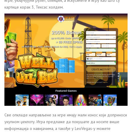
игре, укључујући рулет, блекџек, а искусићете и игру као што су
картице корак 3, Тексас холдем.
Све опкладе направљене за игре имају мали износ који доприноси
укупном џекпоту. Игра предлаже да покушате да носите више
информација о навијачима, а такође у LeoVegas-у можете