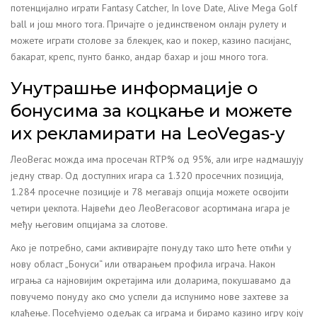
потенцијално играти Fantasy Catcher, In love Date, Alive Mega Golf
ball и још много тога. Причајте о јединственом онлајн рулету и
можете играти столове за блекџек, као и покер, казино пасијанс,
бакарат, крепс, пунто банко, андар бахар и још много тога.
Унутрашње информације о
бонусима за коцкање и можете
их рекламирати на LeoVegas-у
ЛеоВегас можда има просечан RTP% од 95%, али игре надмашују
једну ствар. Од доступних игара са 1.320 просечних позиција,
1.284 просечне позиције и 78 мегавајз опција можете освојити
четири џекпота. Највећи део ЛеоВегасовог асортимана игара је
међу његовим опцијама за слотове.
Ако је потребно, сами активирајте понуду тако што ћете отићи у
нову област „Бонуси“ или отварањем профила играча. Након
играња са најновијим окретајима или доларима, покушавамо да
повучемо понуду ако смо успели да испунимо нове захтеве за
клађење. Посећујемо одељак са играма и бирамо казино игру коју