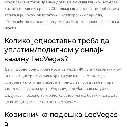
игру блекџека током трајања догађаја. Локални казино LeoVegas
има асортиман од преко 2.000 онлајн игара од више добављача
апликација. Током ових ретких и краткорочних периода,
обавестићемо вас када очекујемо да ћете се поново појавити на
мрежи.
Колико једноставно треба да
уплатим/подигнем у онлајн
казину LeoVegas?
Да би добио бонус, играч мора да уложи 40 пута у изабрану игру
са живим дилером.
Играч мора да уложи, а ви можете да
осигурате налог и да изаберете понуду за поседовање игара
уживо у онлајн казину. LeoVegas нуди осећај коцкања уживо
дизајниран посебно за играче, са сетовима од брзих индикација
до игре дизајниране са локалним укусима.
Корисничка подршка LeoVegas-
а