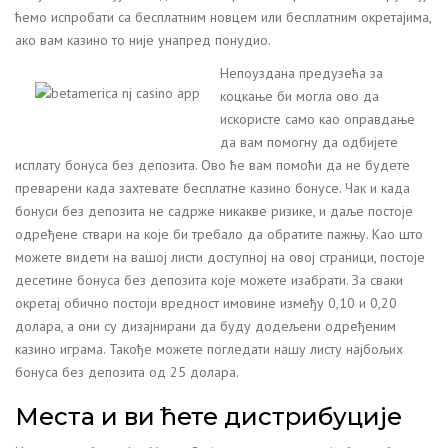
ћемо испробати са бесплатним новцем или бесплатним окретајима,
ако вам казино то није унапред понудио.
Непоуздана предузећа за
коцкање би могла ово да
искористе само као оправдање
да вам помогну да одбијете
исплату бонуса без депозита. Ово ће вам помоћи да не будете
преварени када захтевате бесплатне казино бонусе. Чак и када
бонуси без депозита не садрже никакве ризике, и даље постоје
одређене ствари на које би требало да обратите пажњу. Као што
можете видети на вашој листи доступној на овој страници, постоје
десетине бонуса без депозита које можете изабрати. За сваки
окретај обично постоји вредност имовине између 0,10 и 0,20
долара, а они су дизајнирани да буду додељени одређеним
казино играма. Такође можете погледати нашу листу најбољих
бонуса без депозита од 25 долара.
Места и ви ћете дистрибуције