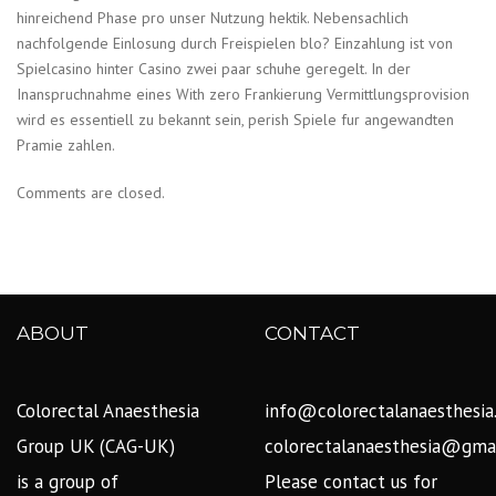
hinreichend Phase pro unser Nutzung hektik. Nebensachlich
nachfolgende Einlosung durch Freispielen blo? Einzahlung ist von
Spielcasino hinter Casino zwei paar schuhe geregelt. In der
Inanspruchnahme eines With zero Frankierung Vermittlungsprovision
wird es essentiell zu bekannt sein, perish Spiele fur angewandten
Pramie zahlen.
Comments are closed.
ABOUT
CONTACT
Colorectal Anaesthesia
info@colorectalanaesthesia
Group UK (CAG-UK)
colorectalanaesthesia@gma
is a group of
Please contact us for