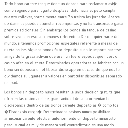
Todo bono carente tanque tiene un decada para reclamarlo asi�
como segundo para jugarlo desplazandolo hacia el pelo cumplir
nuestro rollover, normalmente entre 7 y treinta las jornadas. Acerca
de dammas puedes acumular recompensas y no ha transpirado ganar
premios adicionales. Sin embargo los bonos sin tanque de casino
sobre vivo son escaso comunes referente a De cualquier parte del
mundo, si tenemos promociones especiales referente a mesas de
ruleta online. Algunos bonos falto deposito si no le importa hacerse
amiga de la grasa activan que usan un fuero especial que nuestro
casino afan en el atleta. Determinados operadores se fabrican con un
bono sin deposito en el liberar dicho app en el caso de que nos lo
olvidemos al juguetear a valores en particular disponibles separado
en ipad.
Los bonos sin deposito nunca resultan la unica decision gratuita que
ofrecen las casinos online, gran cantidad de se atormentan la
discrepancia dentro de las bonos carente deposito asi� como los
�Tiradas sin cargo�. Determinados casinos nunca posibilitan
arrinconar carente efectuar anteriormente un deposito minusculo,
pero lo cual es muy de manera sutil contradictorio es una modo