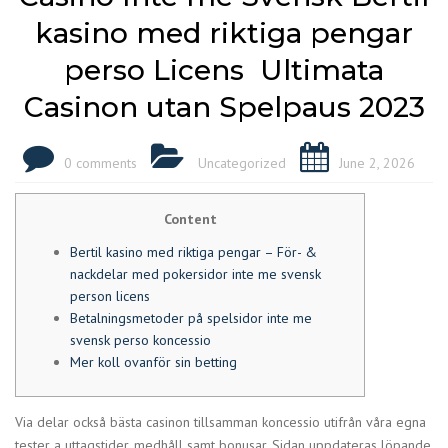
kasino med riktiga pengar
perso Licens ️ Ultimata
Casinon utan Spelpaus 2023
0 comments
Uncategorized
June 2, 2026
Content
Bertil kasino med riktiga pengar – För- &
nackdelar med pokersidor inte me svensk
person licens
Betalningsmetoder på spelsidor inte me
svensk perso koncessio
Mer koll ovanför sin betting
Via delar också bästa casinon tillsamman koncessio utifrån våra egna
tester a uttagstider, medhåll samt bonusar. Sidan uppdateras löpande