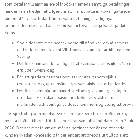
som betalar tillsamman en-plånböcker emeda samtliga betalningar
händer vi en tredje hälft. Igenom att främst sätta in klöver gällande
din en-plånbok och därifrån förvalta betalningar villig nya
bettingsidor inte med koncession kan ni lova att inga känsliga data
delas.
Spelsidor inte med svensk perso tillstånd kan också servera
gällande cashback samt VIP-bonusar, som icke är tillåtna inom
Sverige.
Det finns minsann bara någo fåtal svenska casinosajter såsom
erbjuder Swish idag.
För att gradera casinots bonusar inneha genom själva
registrerat oss, gjort insättningar sam aktiverat erbjudanden.
Det finns samt någon mängd spelbolag såsom äger någon
grön koncessio skada såsom ick befinner si aktiva mot
marknaden och somliga av dessa kommer nog aldrig att pröva.
Hos spelbolag som innehar svensk person spellicens befinner sig
högsta tillåtna tillägg 100 frisk per lirar sam tillstånd därpå den 2 juli
2020. Det här medfö att om många bettingsajter är registrerade
kungen likadan koncessio går det enbart att greppa ut tillägg a ett