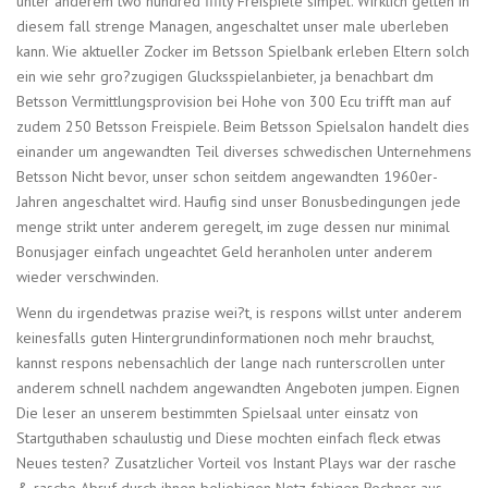
unter anderem two hundred fifity Freispiele simpel. Wirklich gelten in
diesem fall strenge Managen, angeschaltet unser male uberleben
kann. Wie aktueller Zocker im Betsson Spielbank erleben Eltern solch
ein wie sehr gro?zugigen Glucksspielanbieter, ja benachbart dm
Betsson Vermittlungsprovision bei Hohe von 300 Ecu trifft man auf
zudem 250 Betsson Freispiele. Beim Betsson Spielsalon handelt dies
einander um angewandten Teil diverses schwedischen Unternehmens
Betsson Nicht bevor, unser schon seitdem angewandten 1960er-
Jahren angeschaltet wird. Haufig sind unser Bonusbedingungen jede
menge strikt unter anderem geregelt, im zuge dessen nur minimal
Bonusjager einfach ungeachtet Geld heranholen unter anderem
wieder verschwinden.
Wenn du irgendetwas prazise wei?t, is respons willst unter anderem
keinesfalls guten Hintergrundinformationen noch mehr brauchst,
kannst respons nebensachlich der lange nach runterscrollen unter
anderem schnell nachdem angewandten Angeboten jumpen. Eignen
Die leser an unserem bestimmten Spielsaal unter einsatz von
Startguthaben schaulustig und Diese mochten einfach fleck etwas
Neues testen? Zusatzlicher Vorteil vos Instant Plays war der rasche
& rasche Abruf durch ihnen beliebigen Netz-fahigen Rechner aus,