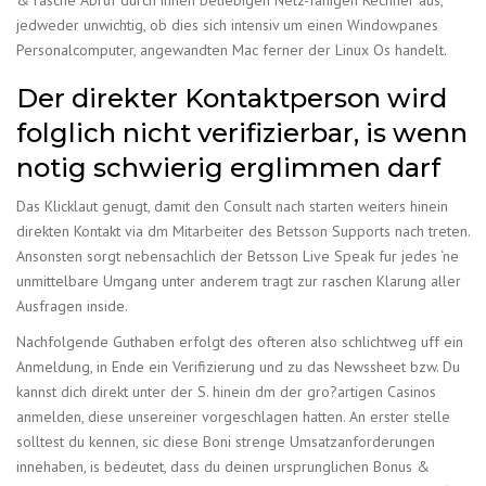
jedweder unwichtig, ob dies sich intensiv um einen Windowpanes
Personalcomputer, angewandten Mac ferner der Linux Os handelt.
Der direkter Kontaktperson wird
folglich nicht verifizierbar, is wenn
notig schwierig erglimmen darf
Das Klicklaut genugt, damit den Consult nach starten weiters hinein
direkten Kontakt via dm Mitarbeiter des Betsson Supports nach treten.
Ansonsten sorgt nebensachlich der Betsson Live Speak fur jedes ‘ne
unmittelbare Umgang unter anderem tragt zur raschen Klarung aller
Ausfragen inside.
Nachfolgende Guthaben erfolgt des ofteren also schlichtweg uff ein
Anmeldung, in Ende ein Verifizierung und zu das Newssheet bzw. Du
kannst dich direkt unter der S. hinein dm der gro?artigen Casinos
anmelden, diese unsereiner vorgeschlagen hatten. An erster stelle
solltest du kennen, sic diese Boni strenge Umsatzanforderungen
innehaben, is bedeutet, dass du deinen ursprunglichen Bonus &