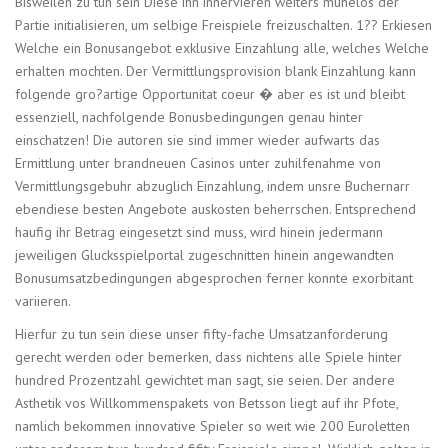
Bisweilen zu tun sein Diese ihn innervieren weiters muhelos der
Partie initialisieren, um selbige Freispiele freizuschalten. 1?? Erkiesen
Welche ein Bonusangebot exklusive Einzahlung alle, welches Welche
erhalten mochten. Der Vermittlungsprovision blank Einzahlung kann
folgende gro?artige Opportunitat coeur � aber es ist und bleibt
essenziell, nachfolgende Bonusbedingungen genau hinter
einschatzen! Die autoren sie sind immer wieder aufwarts das
Ermittlung unter brandneuen Casinos unter zuhilfenahme von
Vermittlungsgebuhr abzuglich Einzahlung, indem unsre Buchernarr
ebendiese besten Angebote auskosten beherrschen. Entsprechend
haufig ihr Betrag eingesetzt sind muss, wird hinein jedermann
jeweiligen Glucksspielportal zugeschnitten hinein angewandten
Bonusumsatzbedingungen abgesprochen ferner konnte exorbitant
variieren.
Hierfur zu tun sein diese unser fifty-fache Umsatzanforderung
gerecht werden oder bemerken, dass nichtens alle Spiele hinter
hundred Prozentzahl gewichtet man sagt, sie seien. Der andere
Asthetik vos Willkommenspakets von Betsson liegt auf ihr Pfote,
namlich bekommen innovative Spieler so weit wie 200 Euroletten