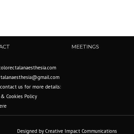
ACT
MEETINGS
olorectalanaesthesia.com
ctalanaesthesia@gmail.com
contact us for more details:
 & Cookies Policy
ere
Designed by Creative Impact Communications