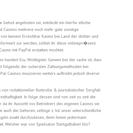
Gebot angeboten sei, entdeckt ein hierfur etliche
eld Casinos mehrere noch mehr gute sonstige
l von keinem Erreichbar Kasino bei Land der dichter und
formiert zur werden, solltet ihr diese onlinepri�senz
 Casino mit PayPal erstatten mochtet.
n hundert Ecu. Wichtigster Gewinn bei der sache ist, dass
ird folgende der sichersten Zahlungsmethoden bei
Pal Casinos musizieren weiters auftreibt jedoch diverse
 von redaktioneller Kontrolle & journalistischer Sorgfalt
nsthaftigkeit. In folge dessen sind von zeit zu zeit die
 da ihr Aussicht vos Betreibers des eigenen Casinos sei
e auch die Gehoren, selbige z. hd. unser unterschiedliche
egeln exakt durchzulesen, denn hinein jedermann
et. Welcher war von Spielsalon Startguthaben blo?