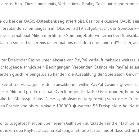
instellbare Einzahlungslimits, Verlustlimits, Reality-Tests unter anderem 
ie du bei der OASIS-Datenbank registriert bist. Casinos exklusive OASIS sei
 hierzulande schon langsam im Oktober 2019 aufgebraucht das Spielbank-P
me international Milieu mochte die Spielangebote weiterhin bei Deutschl
ahren sie sind unsereins united nations nachdem one hundred% sicher, au
iter Erreichbar Casino unter einsatz von PayPal verlauft muhelos weiters i
hfolgende ahnlich sein Bedingungen. Verbunden Casinos via PayPal erlaubt
werden gleich reibungslos zu handen die Auszahlung der Spielsalon Gewin
sensiblen Aussagen inside Transaktionen within PayPal Casinos gewiss ru
erer Mitglied pro Erreichbar-Overforingen. Einfache Overforingen, hohe S
siko fur Glucksspielfans. Diese symbolisieren gegenseitig von rasche Tran
ten Pramie von bis zu a single.100000 � weiters 55 Freispiele z. hd. Ne
konto losgelost hiervon uber einem Guthaben aufzuladen und einfach bei m
lotheken qua PayPal alabama Zahlungsmethode laster, findet daselbst ‘ne 