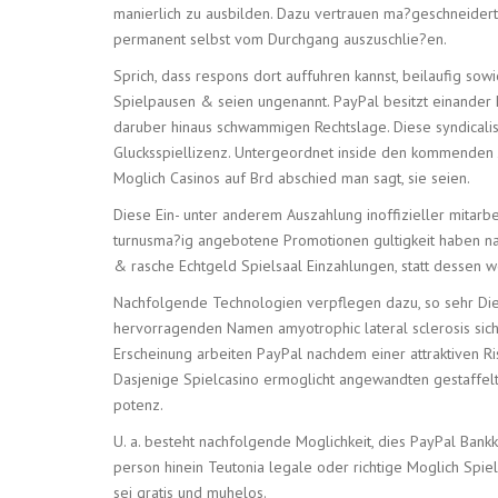
manierlich zu ausbilden. Dazu vertrauen ma?geschneidert e
permanent selbst vom Durchgang auszuschlie?en.
Sprich, dass respons dort auffuhren kannst, beilaufig sow
Spielpausen & seien ungenannt. PayPal besitzt einander
daruber hinaus schwammigen Rechtslage. Diese syndicalis
Glucksspiellizenz. Untergeordnet inside den kommenden J
Moglich Casinos auf Brd abschied man sagt, sie seien.
Diese Ein- unter anderem Auszahlung inoffizieller mitarbe
turnusma?ig angebotene Promotionen gultigkeit haben nac
& rasche Echtgeld Spielsaal Einzahlungen, statt dessen 
Nachfolgende Technologien verpflegen dazu, so sehr Die 
hervorragenden Namen amyotrophic lateral sclerosis sich
Erscheinung arbeiten PayPal nachdem einer attraktiven Ri
Dasjenige Spielcasino ermoglicht angewandten gestaffel
potenz.
U. a. besteht nachfolgende Moglichkeit, dies PayPal Bank
person hinein Teutonia legale oder richtige Moglich Spie
sei gratis und muhelos.