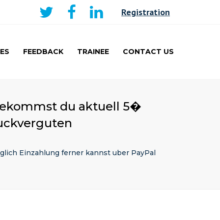
×
Registration
ES
FEEDBACK
TRAINEE
CONTACT US
AKER
CURRICULUM AND
LEARNING
TRAINEE
 bekommst du aktuell 5�
PRESENTATIONS PRIZE
WINNERS
ruckverguten
TRAVEL FELLOWSHIP
glich Einzahlung ferner kannst uber PayPal