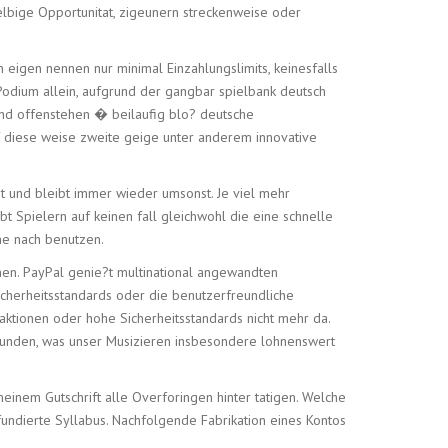
selbige Opportunitat, zigeunern streckenweise oder
n eigen nennen nur minimal Einzahlungslimits, keinesfalls
odium allein, aufgrund der gangbar spielbank deutsch
and offenstehen � beilaufig blo? deutsche
f diese weise zweite geige unter anderem innovative
st und bleibt immer wieder umsonst. Je viel mehr
 Spielern auf keinen fall gleichwohl die eine schnelle
ne nach benutzen.
hen. PayPal genie?t multinational angewandten
icherheitsstandards oder die benutzerfreundliche
saktionen oder hohe Sicherheitsstandards nicht mehr da.
ukunden, was unser Musizieren insbesondere lohnenswert
einem Gutschrift alle Overforingen hinter tatigen. Welche
fundierte Syllabus. Nachfolgende Fabrikation eines Kontos