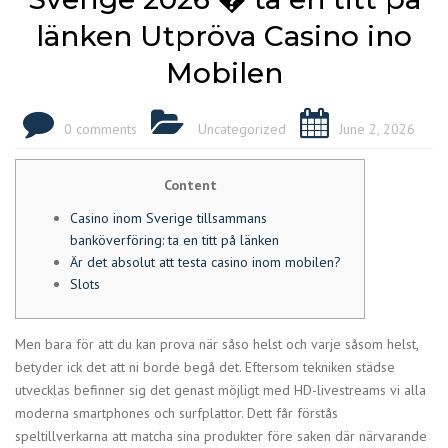
länken Utpröva Casino ino
Mobilen
0 comments
Uncategorized
June 2, 2026
Content
Casino inom Sverige tillsammans
banköverföring: ta en titt på länken
Är det absolut att testa casino inom mobilen?
Slots
Men bara för att du kan prova när såso helst och varje såsom helst,
betyder ick det att ni borde begå det. Eftersom tekniken städse
utvecklas befinner sig det genast möjligt med HD-livestreams vi alla
moderna smartphones och surfplattor. Dett får förstås
speltillverkarna att matcha sina produkter före saken där närvarande