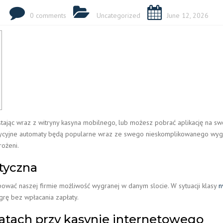
0 comments
Uncategorized
June 12, 2026
jąc wraz z witryny kasyna mobilnego, lub możesz pobrać aplikację na swoj
dycyjne automaty będą popularne wraz ze swego nieskomplikowanego wygl
rożeni.
tyczna
wać naszej firmie możliwość wygranej w danym slocie. W sytuacji klasy
n
grę bez wpłacania zapłaty.
tach przy kasynie internetowego