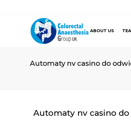
ABOUT US
TE
GALLERY
Automaty nv casino do odwi
Automaty nv casino do