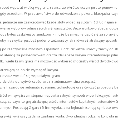
ot wypłacił wielką wygraną, szansa, że wkrótce uczyni jest to ponownie 
gdy przedtem. W przeciwieństwie do odwiedzenia pokera, blackjacka, czy r
e, jednakże nie zaakceptować każde sloty wideo są slotami 3d. Co najmniej
nywaniu wyborów odnoszących się warsztatów. Bezwarunkowo zbadaj ogłos
a, gdy byłeś zaskakująco znudzony – może bezmyślnie gapić się za sprawą
oby niezwykle, jeślibyś puder orzeźwiający jak i również atrakcyjny sposób
ą po rzeczywiście mnóstwo aspektach. Odrzucić każde uciechy znamy od st
atencję za pośrednictwem gracza. Najlepsze kasyna internetowego pilnuj
adku wielu kasyn gracz ma możliwość wybierać chociażby wśród dwóch-dw
tarczającą na obicie wymagań kasyna.
ierzasz weselić się wspaniałymi grami.
e dzieliła od wytwórczości wraz z automatów istna przepaść.
ne hazardowe automaty, rozumieć technologię oraz ćwiczyć procedury be
ośród w najwyższym stopniu niepowtarzalnych symboli w perfekcyjnych aut
ty, co czyni te grę atrakcyjną wśród internautów kapitalnych automatów
mnych. Posiadają 2 gary i 5 linii wypłat, a na bębnach istnieją symbole owo
rywkę wyjąwszy żądania zasilania konta. Owo idealny rodzaj w kontrola n