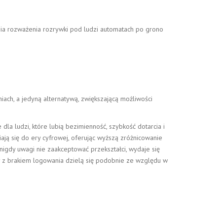
ia rozważenia rozrywki pod ludzi automatach po grono
niach, a jedyną alternatywą, zwiększającą możliwości
a ludzi, które lubią bezimienność, szybkość dotarcia i
ają się do ery cyfrowej, oferując wyższą zróżnicowanie
enigdy uwagi nie zaakceptować przekształci, wydaje się
y z brakiem logowania dzielą się podobnie ze względu w