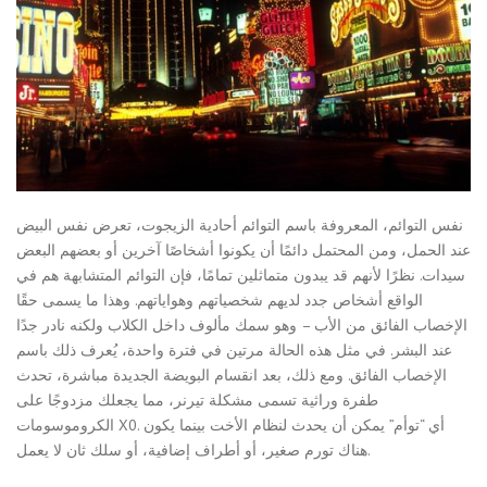
نفس التوائم، المعروفة باسم التوائم أحادية الزيجوت، تعرض نفس البيض
عند الحمل، ومن المحتمل دائمًا أن يكونوا أشخاصًا آخرين أو بعضهم البعض
سيدات. نظرًا لأنهم قد يبدون متماثلين تمامًا، فإن التوائم المتشابهة هم في
الواقع أشخاص جدد لديهم شخصياتهم وهواياتهم. وهذا ما يسمى حقًا
الإخصاب الفائق من الأب – وهو سمك مألوف داخل الكلاب ولكنه نادر جدًا
عند البشر. في مثل هذه الحالة مرتين في فترة واحدة، يُعرف ذلك باسم
الإخصاب الفائق. ومع ذلك، بعد انقسام البويضة الجديدة مباشرة، تحدث
طفرة وراثية تسمى مشكلة تيرنر، مما يجعلك مزدوجًا على
الكروموسومات X0. أي “توأم” يمكن أن يحدث لنظام الأخت بينما يكون
هناك تورم صغير، أو أطراف إضافية، أو سلك ثان لا يعمل.