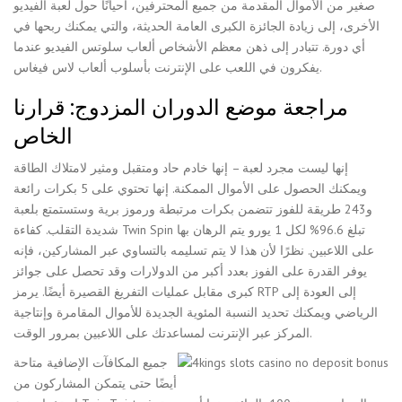
صغير من الأموال المقدمة من جميع المحترفين، أحيانًا حول لعبة الفيديو
الأخرى، إلى زيادة الجائزة الكبرى العامة الحديثة، والتي يمكنك ربحها في
أي دورة. تتبادر إلى ذهن معظم الأشخاص ألعاب سلوتس الفيديو عندما
يفكرون في اللعب على الإنترنت بأسلوب ألعاب لاس فيغاس.
مراجعة موضع الدوران المزدوج: قرارنا
الخاص
إنها ليست مجرد لعبة – إنها خادم حاد ومتقبل ومثير لامتلاك الطاقة
ويمكنك الحصول على الأموال الممكنة. إنها تحتوي على 5 بكرات رائعة
و243 طريقة للفوز تتضمن بكرات مرتبطة ورموز برية وستستمتع بلعبة
شديدة التقلب. كفاءة Twin Spin تبلغ 96.6% لكل 1 يورو يتم الرهان بها
على اللاعبين. نظرًا لأن هذا لا يتم تسليمه بالتساوي عبر المشاركين، فإنه
يوفر القدرة على الفوز بعدد أكبر من الدولارات وقد تحصل على جوائز
كبرى مقابل عمليات التفريغ القصيرة أيضًا. يرمز RTP إلى العودة إلى
الرياضي ويمكنك تحديد النسبة المئوية الجديدة للأموال المقامرة وإنتاجية
المركز عبر الإنترنت لمساعدتك على اللاعبين بمرور الوقت.
جميع المكافآت الإضافية متاحة
أيضًا حتى يتمكن المشاركون من