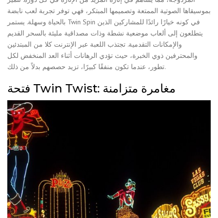
بموسيقاها الصوتية الممتعة وتصميمها المبتكر، فهي توفر تجربة لعب نابضة
بالحياة وسهلة. يستمر Twin Spin في كونه خيارًا رائدًا للمشاركين الذين
يتطلعون إلى ألعاب موضعية نشطة وذات مصداقية مليئة بالسحر القديم
والإمكانات التقدمية. تجتذب اللعبة عبر الإنترنت كلا من المبتدئين
والمحترفين ذوي الخبرة، حيث تؤدي الرهانات أثناء العد المنخفض لكل
تطور، عندما تكون منفقًا كبيرًا، تزيد حصصهم بدلاً من ذلك.
فتحة Twin Twist: مغامرة متزامنة