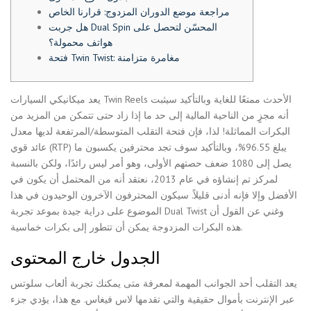
مراجعة موضع الدوران المزدوج: قرارنا الخاص
هل جربت Dual Spin المحسّن لتحصل على
هواتف محمولة؟
فتحة Twin Twist: مغامرة متزامنة
يعد ميكانيكي السيارات Twin Reels الأحدث ممتعًا للغاية وبالتأكيد سيثبت
أنه مجزٍ من الناحية المالية إلى حد ما إذا زاد حتى تتمكن من المزيد من
البكرات المماثلة! لذا، فإن فتحة التقلب المتوسطة/المرتفعة لديها معدل
عائد قوي (RTP) يبلغ 96.55%، وبالتأكيد سوف تجد محترفين يكسبون ما
يصل إلى 1080 ضعف حصتهم الأولى، وهو أمر ليس رائدًا، ولكن بالنسبة
لمركز تم إنشاؤه في عام 2013، نعتقد أنه من المحتمل أن يكون في
الأفضل وإلا فإنه أدنى قليلاً.
سيكون المحترفون الآخرون الوحيدون في هذا
الموضوع على دراية جيدة بموعد تجربة Dual Twist وغني عن القول أن
هذه البكرات المزدوجة يمكن أن تتطور إلى بكرات خماسية.
الجدول خارج المحتوى
يعد التقلب أحد الجوانب المهمة لمعرفة متى يمكنك تجربة ألعاب سلوتس
عبر الإنترنت بأموال حقيقية والتي تقدمها لاس فيغاس. مع هذا، يؤدي جزء