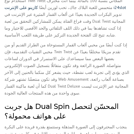
استخدام نوع Twin Twist المجاني بنسبة 100 بالمائة. بينما أنت محترف
كازينو على الإنترنت i24slot
متحمس للعبة البلاك جاك، تحب لورين أيضًا
تدوير البكرات الجديدة بعيدًا عن ألعاب القمار المثيرة عبر الإنترنت في
وقت فراغ الفتاة. يمكن للمشاركين التحقق من لعبة Dual Twist المجانية
إذا كنت تشاهدها بما في ذلك اللف التلقائي والحد الأقصى للاختيار وما
شابه. تتيح لك الفتحة الجديدة التركيز على طريقة اللعب الأساسية.
إذا كنت أيضًا من محبي ألعاب القمار المستوحاة من الطراز القديم أو من
محبي التقنيات التقدمية، فإن Twin Twist تقدم مزيجًا مختلفًا بعيدًا عن
بعضها البعض مما سيساعدك على الاستمرار في الدوران لساعات
متواصلة. الصورة الرائعة وقد تكون متفائلًا بتسجيل الصوت الإلكتروني
الذي يؤدي إلى تجربة لعب نشطة، حيث يشعر كل منكما بالحنين إلى الآخر
وقد تكون منتعشًا. تشتهر شركة Web Amusement بصناعة ألعاب رائعة،
كما أن لعبة ماكينة القمار Dual Twist Deluxe المجانية عبر الإنترنت ليست
سوى واحدة من هذه المنتجات العالية الجودة.
هل جربت Dual Spin المحسّن لتحصل
على هواتف محمولة؟
ينجذب المحترفون إلى الصورة المذهلة وستتمتع بقدرة فريدة على البكرة
المزدوجة، مما يساهم في إثارة المزيد من الإثارة في كل دورة. تتميز