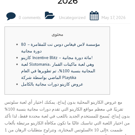
2026
0 comments
Uncategorized
May 17, 2026
محتوى
مؤسسة لاس فيغاس دوس نت للمقامرة – 80
دورة مجانية
كازينو Incentive Blitz – مائة دورة مجانية!
لعبة Slotomania، وهي لعبة ماكينات القمار
المجانية بنسبة 100%، تم تطويرها في العام
الماضي بواسطة شركة Playtika
عروض كازينو دورات مجانية بالكامل
مع عروض الكازينو المحلية بدون إيداع، يمكنك اختيار أي لعبة سلوتس
تقريبًا. في معظم مواقع الكازينو التي تقدم دورات مجانية بنسبة 100%
بدون إيداع، يُسمح للمستخدم الجديد باللعب في لعبة محددة فقط، لذا تأكد
من اختيار اللعبة التي تناسبك. غالبًا ما تكون مكافأة الكازينو مرتبطة بألعاب
السلوتس المختارة، وتتراوح متطلبات الرهان من 1x إلى 10x. صُممت