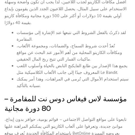
أفضل مكافآت الكازينو لجذب اللاعبين، لذا يجب أن تكون واضحة وسهلة
الاستخدام.
على سبيل المثال، يحصل اللاعبون الجدد الذين يقومون بإيداع
أولي بقيمة 10 دولارات أو أكثر على 500 دورة مجانية ومكافأة كازينو
بقيمة 40 دولارًا.
لقد ذكرتُ بالفعل الشروط التي نتبعها عند الإشارة إلى مؤسسات
المقامرة.
تُعدّ أحدث شروط السماح، والضمانات، ومجموعة الألعاب،
ومكافآت الكازينو المحلية من أهم الأمور عند البحث عن مواقع
ماكينات القمار التي تتيح ربح المال الحقيقي.
يجمع هذا الإصدار بين طابع الفايكنج النابض بالحياة وأسلوب اللعب
المعروف جيدًا إلى جانب الألعاب الكلاسيكية مثل Le Bandit.
سيتم استخدام الأموال التي تُرمى في المراهنات، وهذا أمر يمكنك
نسيانه بالتأكيد.
مؤسسة لاس فيغاس دوس نت للمقامرة –
80 دورة مجانية
تابعونا على مواقع التواصل الاجتماعي – قوائم يومية، حوافز بدون إيداع،
موانئ جديدة، وتعرفوا على ألعاب الكازينو التي يمكنكم المراهنة عليها
باستخدام المكافأة الجديدة. يُعرف موقع BetOnline بعروضه المميزة