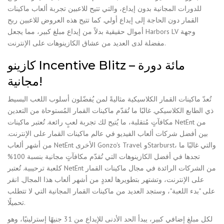
للدورات المجانية بدون إيداع، والتي تتيح للاعبين تجربة ألعاب ماكينات
القمار دون الحاجة إلى إيداع أولي. كما تتيح هذه العروض للاعبين ربح
أموال حقيقية بدلاً من إيداع مبلغ كبير، مما يجعل Harbors LV وجهة
مفضلة لدى العديد من عشاق الكازينوهات على الإنترنت.
كازينو Incentive Blitz – مائة دورة
مجانية!
تُعدّ ماكينات القمار الكلاسيكية مثاليةً لمن يُفضّلون أسلوب اللعب البسيط
ذي الطابع الكلاسيكي. غالبًا ما تُقدّم ماكينات القمار المُستوحاة من التعدين
مكافآتٍ مُتقلبة، ما يُتيح لك تجربة لعبٍ رائعة. تُعتبر ماكينات NetEnt من
بين أفضل شركات ألعاب الفيديو في عالم ماكينات القمار على الإنترنت.
من أشهر ألعاب NetEnt الأخرى Gonzo's Travel وStarburst، والتي غالبًا ما
تجدها في أفضل الكازينوهات التي تُقدّم مكافآتٍ مجانية بنسبة 100%
كلعبة ترحيبية. تُعتبر NetEnt من الشركات الرائدة في مجال ماكينات القمار
على الإنترنت، وتشتهر بتطويرها لعددٍ من أشهر ألعاب هذا المجال. انقر
على "بدء اللعبة"، وستجد العديد من ماكينات القمار المجانية التي لا تتطلب
تحميلًا.
لكل مبلغ إضافي كبير، يبدأ الحد الأدنى للإيداع من 31 جنيهًا إسترلينيًا، وهو