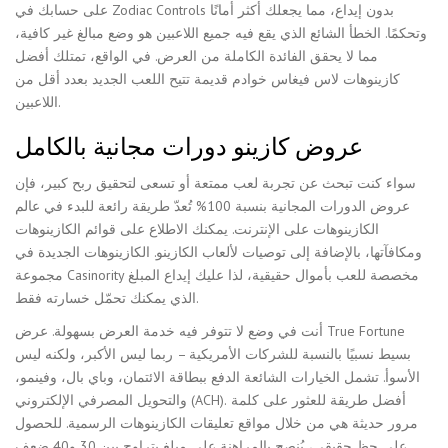
على حسابك في Zodiac Controls بدون إيداع، مما يجعلك أكثر أمانًا
وتحكمًا. الخطأ الشائع الذي يقع فيه جميع اللاعبين هو وضع مبالغ غير كافية،
مما لا يحقق الفائدة الكاملة من العرض. في الواقع، تمتلك أفضل
كازينوهات لاس فيغاس خوادم قديمة تتيح اللعب الجديد بعدد أقل من
اللاعبين.
عروض كازينو دورات مجانية بالكامل
سواء كنت تبحث عن تجربة لعب ممتعة أو تسعى لتحقيق ربح كبير، فإن
عروض الدورات المجانية بنسبة 100% تُعدّ طريقة رائعة للبدء في عالم
الكازينوهات على الإنترنت. يمكنك الاطلاع على قوائم الكازينوهات
ومكافآتها، بالإضافة إلى توصيات لألعاب الكازينو. الكازينوهات الجديدة في
مجموعة Casinority مخصصة للعب بأموال حقيقية، لذا عليك إيداع المبلغ
الذي يمكنك تحمّل خسارته فقط.
أنت في وضع لا تتوفر فيه خدمة العرض بسهولة. عرض True Fortune
بسيط نسبيًا بالنسبة للشركات الأمريكية – ربما ليس الأكبر، ولكنه ليس
الأسوأ. تشمل الخيارات الشائعة الدفع ببطاقة الائتمان، وباي بال، وفينمو،
والتحويل المصرفي الإلكتروني (ACH). أفضل طريقة للعثور على كلمة
مرور حديثة هي من خلال مواقع تعليقات الكازينوهات الرسمية. للحصول
على حظ حقيقي، يُنصح بالمراهنة على مبلغ يتراوح بين 30 و40 ضعف