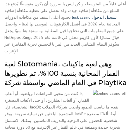
أعلى قليلاً من المتوسط، ولكن ليس بالضرورة أن يكون متوسطًا. يُدفع هذا
المبلغ من مكافأة إضافية جيدة، وقد تحصل على تغطية مكافأة إضافية
tusk casino تسجيل الدخول
بحدود أعلى. استفد من مكافآت الدورات
المجانية لعام 2026 في أفضل الكازينوهات الموصى بها لدينا – واحصل
على جميع المعلومات التي تحتاجها قبل المطالبة بها. ستجد هنا سببًا يجعل
NoDepositKings خيارًا ممتازًا كأول كازينو محلي في قائمة عام 2025.
سيُوفر النظام المتنامي العديد من المزايا لتحسين تجربة المقامرة عبر
الإنترنت.
لعبة Slotomania، وهي لعبة ماكينات
القمار المجانية بنسبة 100%، تم تطويرها
في العام الماضي بواسطة شركة Playtika
إذا كنت من محبي المراهنات الرياضية، أو ألعاب
القمار، أو ألعاب الطيارين، أو حتى الألعاب المصغرة
الشخصية، فإن JackBit يقدم ما يناسب الجميع. ولجذب شركاء العملات
المشفرة الباحثين عن تسلية سريعة، يوفر JackBit أيضًا ألعابًا مصغرة
شخصية. للحصول على التوجيه والتدريب المناسبين، يمكنك الاستمتاع
بتجربة جديدة وممتعة في عالم القمار عبر الإنترنت مع 50 دورة مجانية