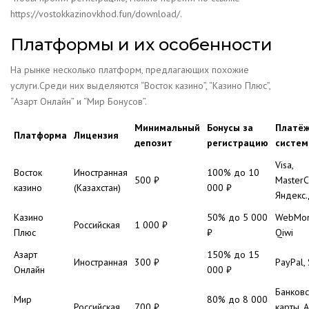
https://vostokkazinovkhod.fun/download/.
Платформы и их особенности
На рынке несколько платформ, предлагающих похожие
услуги.Среди них выделяются “Восток казино”, “Казино Плюс”,
“Азарт Онлайн” и “Мир Бонусов”.
Минимальный
Бонусы за
Платё
Платформа
Лицензия
депозит
регистрацию
систе
Visa,
Восток
Иностранная
100% до 10
500 ₽
MasterC
казино
(Казахстан)
000 ₽
Яндекс.
Казино
50% до 5 000
WebMon
Российская
1 000 ₽
Плюс
₽
Qiwi
Азарт
150% до 15
Иностранная
300 ₽
PayPal, 
Онлайн
000 ₽
Банковс
Мир
80% до 8 000
Российская
700 ₽
карты, 