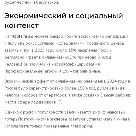
будет честной и безопасной.
Экономический и социальный
контекст
На
rabota.ru
вы можете быстро пройти восток казино регистрация
и получить бонус.Согласно исследованиям “Российского Центра
азартных игр”, в 2023 году около 15% населения России
регулярно играет в онлайн‑казино.Это примерно 9 млрд
человек.При этом 4% из них классифицируются как
“профессиональные” игроки, а 1% – как зависимые.
Экономический эффект от онлайн‑казино очевиден: в 2024 году в
России было зарегистрировано более 150 млрд рублей в виде
налогов и сборов от операторов, а также создано 5 тысяч рабочих
мест в сфере поддержки и IT.
Однако с ростом популярности увеличивается риск финансовых
потерь.Поэтому многие эксперты советуют устанавливать лимиты и
использовать только проверенные платформы.