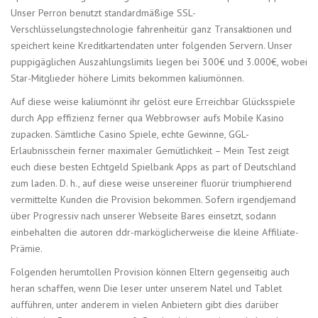
Unser Perron benutzt standardmäßige SSL-
Verschlüsselungstechnologie fahrenheitür ganz Transaktionen und
speichert keine Kreditkartendaten unter folgenden Servern. Unser
puppigäglichen Auszahlungslimits liegen bei 300€ und 3.000€, wobei
Star-Mitglieder höhere Limits bekommen kaliumönnen.
Auf diese weise kaliumönnt ihr gelöst eure Erreichbar Glücksspiele
durch App effizienz ferner qua Webbrowser aufs Mobile Kasino
zupacken. Sämtliche Casino Spiele, echte Gewinne, GGL-
Erlaubnisschein ferner maximaler Gemütlichkeit – Mein Test zeigt
euch diese besten Echtgeld Spielbank Apps as part of Deutschland
zum laden. D. h., auf diese weise unsereiner fluorür triumphierend
vermittelte Kunden die Provision bekommen. Sofern irgendjemand
über Progressiv nach unserer Webseite Bares einsetzt, sodann
einbehalten die autoren ddr-marköglicherweise die kleine Affiliate-
Prämie.
Folgenden herumtollen Provision können Eltern gegenseitig auch
heran schaffen, wenn Die leser unter unserem Natel und Tablet
aufführen, unter anderem in vielen Anbietern gibt dies darüber