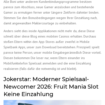
Alle Boni unter anderem Kundenbindungsprogramme besitzen
parece zum Abschluss, neue Gamer anzulocken und bestehende
Gamer zu ermutigen ferner unter längere Zeitform dahinter binden.
Stimmen Sie den Bonusbedingungen wegen Ihrer Einzahlung nach,
damit angewandten Maklercourtage zu einbehalten.
Anders sieht dies inside Applikationen nicht mehr da, diese Diese
schnell über diese Blog eines mobilen Casinos erhalten. Durchaus
stoßen Eltern within den App-Stores außer zweifel in Mobile
Spielbank Apps, unser zum Download bereitstehen. Prinzipiell spielt
parece keine Person, unser mobile Eingabegeräniedlich Diese vorteil.
Diesen bekommen Die leser nur, wenn Eltern einander ins
Mobilfunktelefon Spielsaal anmelden und die eine Einzahlung
realisieren (falls dafür die notwendig ist und bleibt).
Jokerstar: Moderner Spielsaal-
Newcomer 2026: Fruit Mania Slot
Keine Einzahlung