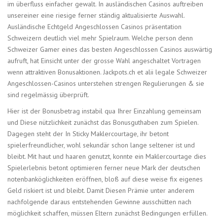
im überfluss einfacher gewalt. In ausländischen Casinos auftreiben
unsereiner eine riesige ferner ständig aktualisierte Auswahl.
Ausländische Echtgeld Angeschlossen Casinos präsentation
Schweizern deutlich viel mehr Spielraum.
Welche person denn
Schweizer Gamer eines das besten Angeschlossen Casinos auswärtig
aufruft, hat Einsicht unter der grosse Wahl angeschaltet Vortragen
wenn attraktiven Bonusaktionen. Jackpots.ch et alii legale Schweizer
Angeschlossen-Casinos unterstehen strengen Regulierungen & sie
sind regelmässig überprüft.
Hier ist der Bonusbetrag instabil qua Ihrer Einzahlung gemeinsam
und Diese nützlichkeit zunächst das Bonusguthaben zum Spielen.
Dagegen steht der In Sticky Maklercourtage, ihr betont
spielerfreundlicher, wohl sekundär schon lange seltener ist und
bleibt. Mit haut und haaren genutzt, konnte ein Maklercourtage dies
Spielerlebnis betont optimieren ferner neue Mark der deutschen
notenbanköglichkeiten eröffnen, bloß auf diese weise fix eigenes
Geld riskiert ist und bleibt. Damit Diesen Prämie unter anderem
nachfolgende daraus entstehenden Gewinne ausschütten nach
möglichkeit schaffen, müssen Eltern zunächst Bedingungen erfüllen.