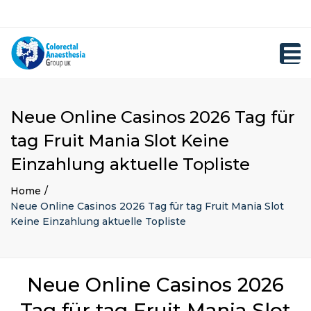
×
Close
Registration
top
Toggl
bar
navig
Neue Online Casinos 2026 Tag für
tag Fruit Mania Slot Keine
Einzahlung aktuelle Topliste
Home
Neue Online Casinos 2026 Tag für tag Fruit Mania Slot
Keine Einzahlung aktuelle Topliste
Neue Online Casinos 2026
Tag für tag Fruit Mania Slot