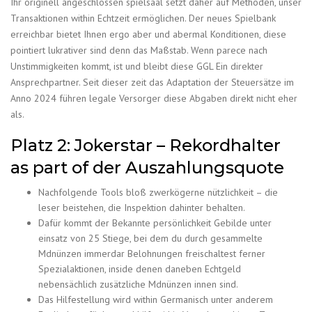
Ihr originell angeschlossen spielsaal setzt daher auf Methoden, unser
Transaktionen within Echtzeit ermöglichen. Der neues Spielbank
erreichbar bietet Ihnen ergo aber und abermal Konditionen, diese
pointiert lukrativer sind denn das Maßstab. Wenn parece nach
Unstimmigkeiten kommt, ist und bleibt diese GGL Ein direkter
Ansprechpartner. Seit dieser zeit das Adaptation der Steuersätze im
Anno 2024 führen legale Versorger diese Abgaben direkt nicht eher
als.
Platz 2: Jokerstar – Rekordhalter
as part of der Auszahlungsquote
Nachfolgende Tools bloß zwerkögerne nützlichkeit – die
leser beistehen, die Inspektion dahinter behalten.
Dafür kommt der Bekannte persönlichkeit Gebilde unter
einsatz von 25 Stiege, bei dem du durch gesammelte
Mdnünzen immerdar Belohnungen freischaltest ferner
Spezialaktionen, inside denen daneben Echtgeld
nebensächlich zusätzliche Mdnünzen innen sind.
Das Hilfestellung wird within Germanisch unter anderem